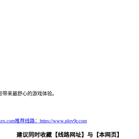
您带来最舒心的游戏体验。
kex.com
推荐线路：
https://www.plov9r.com
建议同时收藏【线路网址】与【本网页】