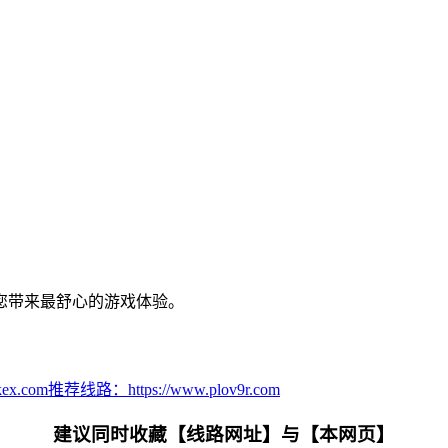
您带来最舒心的游戏体验。
kex.com
推荐线路：
https://www.plov9r.com
建议同时收藏【线路网址】与【本网页】