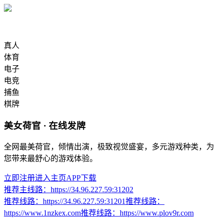
真人
体育
电子
电竞
捕鱼
棋牌
美女荷官 · 在线发牌
全网最美荷官，倾情出演，极致视觉盛宴，多元游戏种类，为
您带来最舒心的游戏体验。
立即注册
进入主页
APP下载
推荐主线路：
https://34.96.227.59:31202
推荐线路：
https://34.96.227.59:31201
推荐线路：
https://www.1nzkex.com
推荐线路：
https://www.plov9r.com