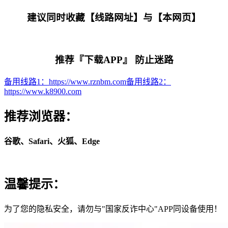
建议同时收藏【线路网址】与【本网页】
推荐『下载APP』 防止迷路
备用线路
1
：
https://www.rznbm.com
备用线路
2
：
https://www.k8900.com
推荐浏览器：
谷歌、Safari、火狐、Edge
温馨提示：
为了您的隐私安全，请勿与"国家反诈中心"APP同设备使用！