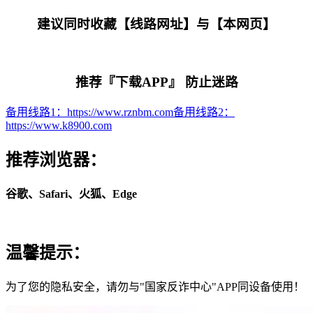
建议同时收藏【线路网址】与【本网页】
推荐『下载APP』 防止迷路
备用线路
1
：
https://www.rznbm.com
备用线路
2
：
https://www.k8900.com
推荐浏览器：
谷歌、Safari、火狐、Edge
温馨提示：
为了您的隐私安全，请勿与"国家反诈中心"APP同设备使用！