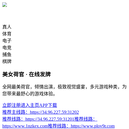
真人
体育
电子
电竞
捕鱼
棋牌
美女荷官 · 在线发牌
全网最美荷官，倾情出演，极致视觉盛宴，多元游戏种类，为
您带来最舒心的游戏体验。
立即注册
进入主页
APP下载
推荐主线路：
https://34.96.227.59:31202
推荐线路：
https://34.96.227.59:31201
推荐线路：
https://www.1nzkex.com
推荐线路：
https://www.plov9r.com