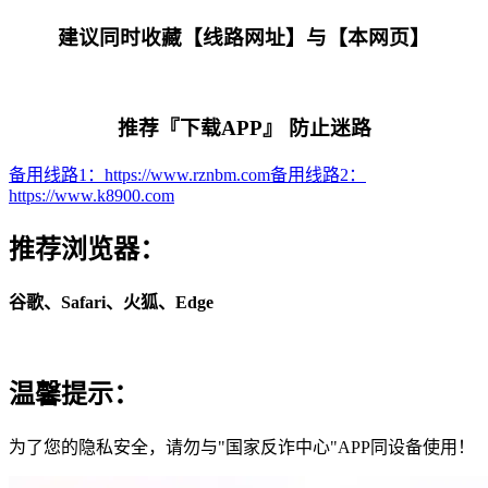
建议同时收藏【线路网址】与【本网页】
推荐『下载APP』 防止迷路
备用线路
1
：
https://www.rznbm.com
备用线路
2
：
https://www.k8900.com
推荐浏览器：
谷歌、Safari、火狐、Edge
温馨提示：
为了您的隐私安全，请勿与"国家反诈中心"APP同设备使用！